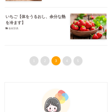
いちご【体をうるおし、余分な熱
を冷ます】
食材辞典
1
2
3
4
5