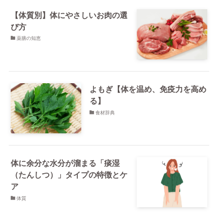
【体質別】体にやさしいお肉の選
び方
薬膳の知恵
よもぎ【体を温め、免疫力を高め
る】
食材辞典
体に余分な水分が溜まる「痰湿
（たんしつ）」タイプの特徴とケ
ア
体質