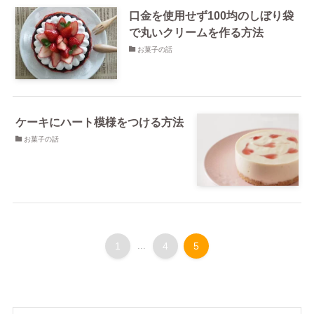
口金を使用せず100均のしぼり袋
で丸いクリームを作る方法
お菓子の話
ケーキにハート模様をつける方法
お菓子の話
1
...
4
5