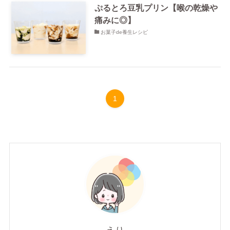
ぷるとろ豆乳プリン【喉の乾燥や
痛みに◎】
お菓子de養生レシピ
1