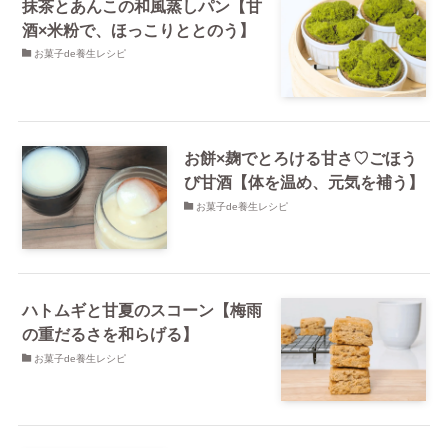
抹茶とあんこの和風蒸しパン【甘
酒×米粉で、ほっこりととのう】
お菓子de養生レシピ
お餅×麹でとろける甘さ♡ごほう
び甘酒【体を温め、元気を補う】
お菓子de養生レシピ
ハトムギと甘夏のスコーン【梅雨
の重だるさを和らげる】
お菓子de養生レシピ