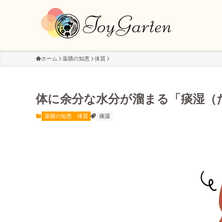
ホーム
薬膳の知恵
体質
体に余分な水分が溜まる「痰湿（
薬膳の知恵
体質
痰湿