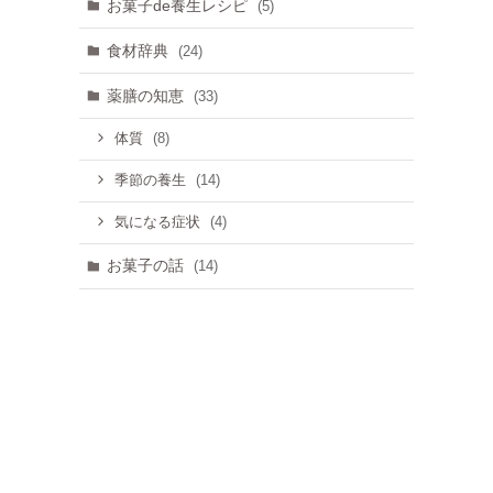
お菓子de養生レシピ
(5)
食材辞典
(24)
薬膳の知恵
(33)
(8)
体質
(14)
季節の養生
(4)
気になる症状
お菓子の話
(14)