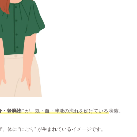
分・老廃物”
が、気・血・津液の流れを妨げている
状態。
、体に “にごり” が生まれているイメージです。