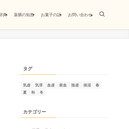
辞典
薬膳の知恵
お菓子の話
お問い合わせ
タグ
気虚
気滞
血虚
瘀血
陰虚
痰湿
春
夏
秋
冬
カテゴリー