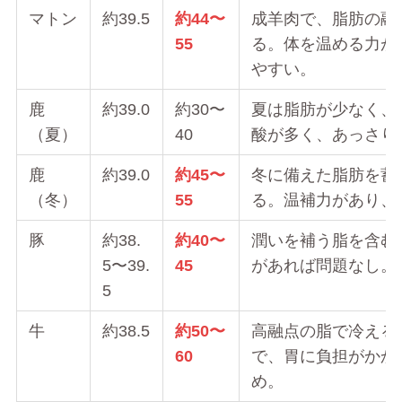
マトン
約39.5
約44〜
成羊肉で、脂肪の融
55
る。体を温める力が
やすい。
鹿
約39.0
約30〜
夏は脂肪が少なく、
（夏）
40
酸が多く、あっさり
鹿
約39.0
約45〜
冬に備えた脂肪を蓄
（冬）
55
る。温補力があり、
豚
約38.
約40〜
潤いを補う脂を含む
5〜39.
45
があれば問題なし。
5
牛
約38.5
約50〜
高融点の脂で冷える
60
で、胃に負担がかか
め。