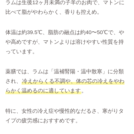
ラムは生後12ヶ月未満の子羊のお肉で、マトンに
比べて脂がやわらかく、香りも控えめ。
体温は約39.5℃、脂肪の融点は約40〜50℃で、や
や高めですが、マトンよりは溶けやすい性質を持
っています。
薬膳では、ラムは「温補腎陽・温中散寒」に分類
され、
冷えからくる不調や、体の芯の冷えをやわ
らかく温めるのに適しています
。
特に、女性の冷え症や慢性的なだるさ、寒がりタ
イプの疲労感におすすめです。