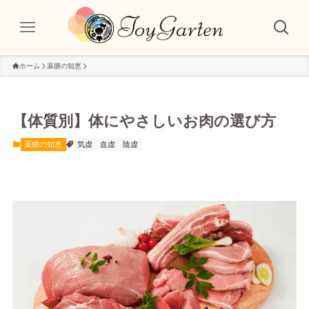
ホーム
薬膳の知恵
【体質別】体にやさしいお肉の選び方
薬膳の知恵
気虚
血虚
陰虚