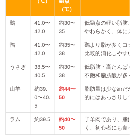
（℃）
融点
（℃）
鶏
41.0〜
約30〜
低融点の軽い脂肪、
42.0
35
やわらかく、体にス
鴨
41.0〜
約35〜
鶏より脂が多くコク
42.0
38
比較的消化しやすい
うさぎ
38.5〜
約30〜
低脂肪・高たんぱく
40.5
38
不飽和脂肪酸が多く
山羊
約39.
約44〜
脂肪量は少なめだが
0〜40.
50
的にはあっさりして
5
ラム
約39.5
約40〜
子羊肉であり、脂は
50
く、初心者にも食べ