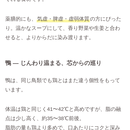
薬膳的にも、
気虚・脾虚・虚弱体質
の方にぴった
り。温かなスープにして、香り野菜や生姜と合わ
せると、よりからだに染み渡ります。
鴨 ― じんわり温まる、芯からの巡り
鴨は、同じ鳥類でも鶏とはまた違う個性をもって
います。
体温は鶏と同じく41〜42℃と高めですが、脂の融
点は少し高く、約35〜38℃前後。
脂肪の量も鶏より多めで、口あたりにコクと深み