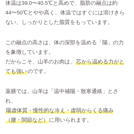
体温は39.0〜40.5℃と高めで、脂肪の融点は約
44〜50℃とやや高く、体温ではすぐには溶けきら
ない、しっかりとした脂質をもっています。
この融点の高さは、体の深部を温める「陽」の力
を象徴しています。
だからこそ、山羊のお肉は、
芯から温める力がと
ても強い
のです。
薬膳では、山羊は「温中補陽・散寒通絡」とさ
れ、
陽虚体質・慢性的な冷え・虚弱からくる痛み
（腰・関節など）
に用いられます。