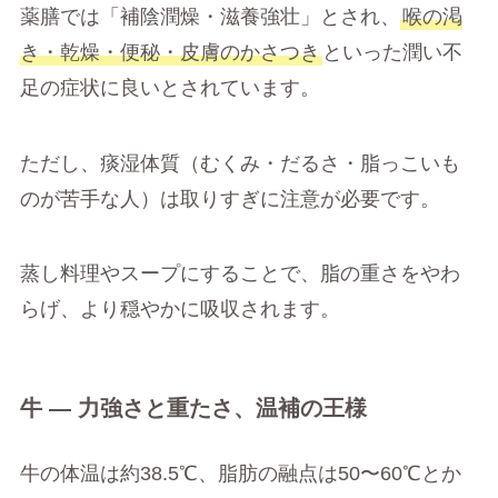
薬膳では「補陰潤燥・滋養強壮」とされ、
喉の渇
き・乾燥・便秘・皮膚のかさつき
といった潤い不
足の症状に良いとされています。
ただし、痰湿体質（むくみ・だるさ・脂っこいも
のが苦手な人）は取りすぎに注意が必要です。
蒸し料理やスープにすることで、脂の重さをやわ
らげ、より穏やかに吸収されます。
牛 ― 力強さと重たさ、温補の王様
牛の体温は約38.5℃、脂肪の融点は50〜60℃とか