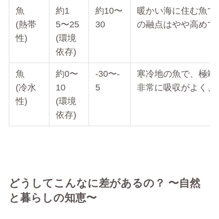
魚
約1
約10〜
暖かい海に住む魚で
(熱帯
5〜25
30
の融点はやや高めで
性)
(環境
依存)
魚
約0〜
-30〜-
寒冷地の魚で、極端
(冷水
10
5
非常に吸収がよく、E
性)
(環境
依存)
どうしてこんなに差があるの？ 〜自然
と暮らしの知恵〜