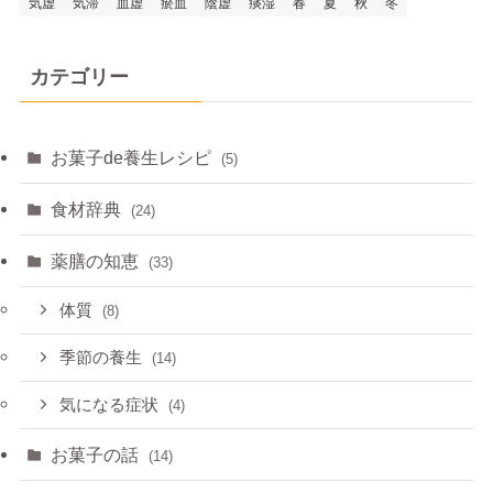
気虚
気滞
血虚
瘀血
陰虚
痰湿
春
夏
秋
冬
カテゴリー
お菓子de養生レシピ
(5)
食材辞典
(24)
薬膳の知恵
(33)
体質
(8)
季節の養生
(14)
気になる症状
(4)
お菓子の話
(14)