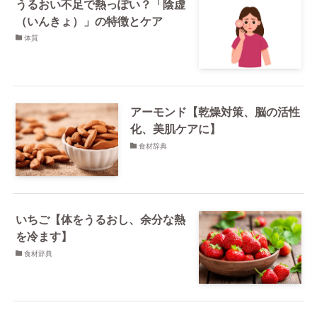
うるおい不足で熱っぽい？「陰虚
（いんきょ）」の特徴とケア
体質
アーモンド【乾燥対策、脳の活性
化、美肌ケアに】
食材辞典
いちご【体をうるおし、余分な熱
を冷ます】
食材辞典