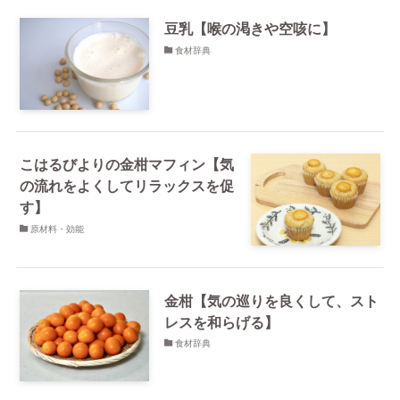
豆乳【喉の渇きや空咳に】
食材辞典
こはるびよりの金柑マフィン【気
の流れをよくしてリラックスを促
す】
原材料・効能
金柑【気の巡りを良くして、スト
レスを和らげる】
食材辞典