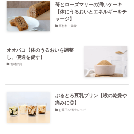
苺とローズマリーの潤いケーキ
【体にうるおいとエネルギーをチ
ャージ】
原材料・効能
オオバコ【体のうるおいを調整
し、便通を促す】
食材辞典
ぷるとろ豆乳プリン【喉の乾燥や
痛みに◎】
お菓子de養生レシピ