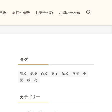
辞典
薬膳の知恵
お菓子の話
お問い合わせ
タグ
気虚
気滞
血虚
瘀血
陰虚
痰湿
春
夏
秋
冬
カテゴリー