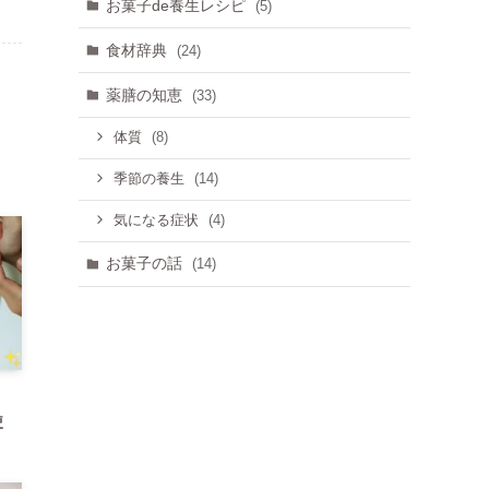
お菓子de養生レシピ
(5)
食材辞典
(24)
薬膳の知恵
(33)
(8)
体質
(14)
季節の養生
(4)
気になる症状
お菓子の話
(14)
使