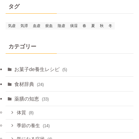
タグ
気虚
気滞
血虚
瘀血
陰虚
痰湿
春
夏
秋
冬
カテゴリー
お菓子de養生レシピ
(5)
食材辞典
(24)
薬膳の知恵
(33)
体質
(8)
季節の養生
(14)